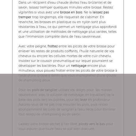
Dans un récipient d’eau chaude (évitez l’eau brûlante) et de
savon, laissez tremper quelques minutes votre brosse. Restez
vigilantes si vous avez une
brosse en bois
. Ne la
laissez pas
tremper
trop longtemps, elle risquerait de s’abimer. En
revanche, les brosses en plastique ou en nylon sont plus
résistantes à l’eau, ce qui permet un nettoyage plus approfondi
et une utilisation de méthodes de nettoyage plus variées, telles
que l’immersion complète dans de l’eau savonneuse.
Avec votre peigne,
frottez
entre les picots de votre brosse pour
enlever les restes de produits coiffants, l’huile naturelle de vos
cheveux ou encore les cellules mortes de votre cuir chevelu.
Insistez sur le coussin pneumatique sur lequel pourraient se
développer les bactéries. Pour un
nettoyage
encore plus
minutieux, vous pouvez frotter entre les picots de votre brosse à
l’aide d’une brosse à dents que vous imprégnerez d’une goutte
de shampoing doux.
Pour les
poils de sanglier
utilisez vos doigts pour les masser
doucement avec la solution de nettoyage, en travaillant de la
base des poils vers les pointes, pour les
laver
en profondeur.
Assurez-vous de ne pas trop mouiller les poils, puis rincez
abondamment les poils de sanglier à l’eau tiède pour éliminer
tout résidu de shampooing ou de savon.
Laissez votre brosse sécher à l’air libre,
picots vers le bas
pour
vous assurer que toute l’eau se soit bien évacuée.