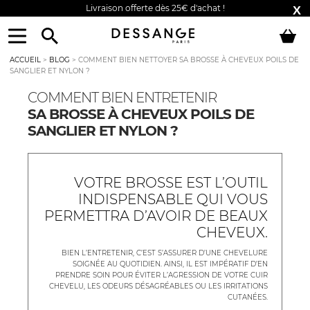
Livraison offerte dès 25€ d'achat !
X
Aller
Aller
Menu
à
au
la
contenu
ACCUEIL
>
BLOG
>
COMMENT BIEN NETTOYER SA BROSSE À CHEVEUX POILS DE
navigation
SANGLIER ET NYLON ?
COMMENT BIEN ENTRETENIR
SA BROSSE À CHEVEUX POILS DE
SANGLIER ET NYLON ?
VOTRE BROSSE EST L’OUTIL
INDISPENSABLE QUI VOUS
PERMETTRA D’AVOIR DE BEAUX
CHEVEUX.
BIEN L’ENTRETENIR, C’EST S’ASSURER D’UNE CHEVELURE
SOIGNÉE AU QUOTIDIEN. AINSI, IL EST IMPÉRATIF D’EN
PRENDRE SOIN POUR ÉVITER L’AGRESSION DE VOTRE CUIR
CHEVELU, LES ODEURS DÉSAGRÉABLES OU LES IRRITATIONS
CUTANÉES.