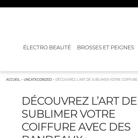
Aller
Aller
à
au
la
contenu
navigation
ÉLECTRO BEAUTÉ
BROSSES ET PEIGNES
ACCUEIL
>
UNCATEGORIZED
>
DÉCOUVREZ L’ART DE SUBLIMER VOTRE COIFFURE 
DÉCOUVREZ L’ART DE
SUBLIMER VOTRE
COIFFURE AVEC DES