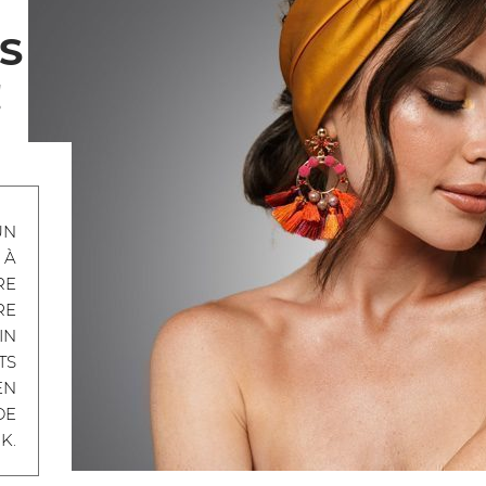
S
!
UN
 À
RE
RE
IN
TS
EN
DE
K.