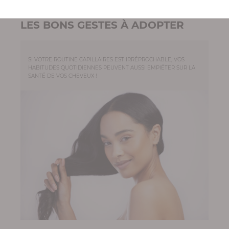
LES BONS GESTES À ADOPTER
SI VOTRE ROUTINE CAPILLAIRES EST IRRÉPROCHABLE, VOS
HABITUDES QUOTIDIENNES PEUVENT AUSSI EMPIÉTER SUR LA
SANTÉ DE VOS CHEVEUX !