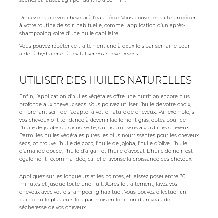
sèches et laissez agir pendant 15 à 30 min.
Rincez ensuite vos cheveux à l’eau tiède. Vous pouvez ensuite procéder
à votre routine de soin habituelle, comme l’application d’un après-
shampooing voire d’une huile capillaire.
Vous pouvez répéter ce traitement une à deux fois par semaine pour
aider à hydrater et à revitaliser vos cheveux secs.
UTILISER DES HUILES NATURELLES
Enfin, l’application
d’huiles
végétales
offre une nutrition encore plus
profonde aux cheveux secs. Vous pouvez utiliser l’huile de votre choix,
en prenant soin de l’adapter à votre nature de cheveux. Par exemple, si
vos cheveux ont tendance à devenir facilement gras, optez pour de
l’huile de jojoba ou de noisette, qui nourrit sans alourdir les cheveux.
Parmi les huiles végétales pures les plus nourrissantes pour les cheveux
secs, on trouve l’huile de coco, l’huile de jojoba, l’huile d’olive, l’huile
d’amande douce, l’huile d’argan et l’huile d’avocat. L’huile de ricin est
également recommandée, car elle favorise la croissance des cheveux.
Appliquez sur les longueurs et les pointes, et laissez poser entre 30
minutes et jusque toute une nuit. Après le traitement, lavez vos
cheveux avec votre shampooing habituel. Vous pouvez effectuer un
bain d’huile plusieurs fois par mois en fonction du niveau de
sécheresse de vos cheveux.