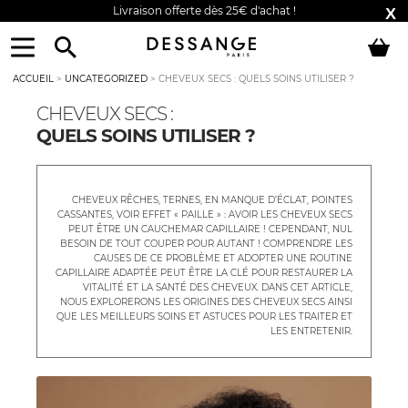
Livraison offerte dès 25€ d'achat !
X
Aller
Aller
Menu
à
au
la
contenu
ACCUEIL
>
UNCATEGORIZED
>
CHEVEUX SECS : QUELS SOINS UTILISER ?
navigation
CHEVEUX SECS :
QUELS SOINS UTILISER ?
CHEVEUX RÊCHES, TERNES, EN MANQUE D’ÉCLAT, POINTES
CASSANTES, VOIR EFFET « PAILLE » : AVOIR LES CHEVEUX SECS
PEUT ÊTRE UN CAUCHEMAR CAPILLAIRE ! CEPENDANT, NUL
BESOIN DE TOUT COUPER POUR AUTANT ! COMPRENDRE LES
CAUSES DE CE PROBLÈME ET ADOPTER UNE ROUTINE
CAPILLAIRE ADAPTÉE PEUT ÊTRE LA CLÉ POUR RESTAURER LA
VITALITÉ ET LA SANTÉ DES CHEVEUX. DANS CET ARTICLE,
NOUS EXPLORERONS LES ORIGINES DES CHEVEUX SECS AINSI
QUE LES MEILLEURS SOINS ET ASTUCES POUR LES TRAITER ET
LES ENTRETENIR.