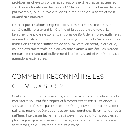
protéger les cheveux contre les agressions extérieures telles que les
conditions climatiques, les rayons UV, la pollution ou la fumée de tabac
par exemple, joue un rôle vital dans le maintien de la santé et de la
qualité des cheveux.
Le manque de sébum engendre des conséquences directes sur la
santé capillaire, altérant la kératine et la cuticule du cheveu. La
kératine, une protéine constituant près de 96 % de la fibre capillaire et
assurant sa structure, souffre d’une déshydratation et d’un manque de
lipides en l’absence suffisante de sébum. Parallèlement, la cuticule,
couche externe formée de plaques semblables à des écailles, s’ouvre,
rendant le cheveu particulièrement fragile, cassant et vulnérable aux
agressions extérieures.
COMMENT RECONNAÎTRE LES
CHEVEUX SECS ?
Contrairement aux cheveux gras, les cheveux secs ont tendance à être
mousseux, souvent électriques et à former des frisottis. Les cheveux
secs se caractérisent par leur texture rêche, souvent comparée à de la
paille, et peuvent développer des pointes fourchues. Ils ont tendance à
s’affiner, à se casser facilement et à devenir poreux. Moins souples et
plus fragiles que les cheveux normaux, ils manquent de brillance et
sont ternes, ce qui les rend difficiles à coiffer.