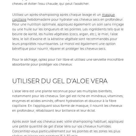
cheveu et éviter l’eau chaude, qui peut l’assécher.
Utilisez un après-shampooing après chaque lavage et un
masque
capillaire
hebdomadaire pour hydrater vos cheveux secs en profondeur.
Pour une nutrition optimale, appliquez également un soin sans rinçage
ou une huile sur les longueurs et les pointes. Les ingrédients tels que le
beurre de karité, les huiles végétales (coco, argan, etc.), le miel, l’aloe
Vera, le lait d’avoine et la kératine végétale sont recommandés pour
leurs propriétés nourrissantes. Le monoï est également une option
bénéfique pour nourrir, réparer et protéger les cheveux secs.
Pour le séchage, optez pour l’air libre et utilisez une serviette microfibre
absorbante pour protéger vos cheveux.
UTILISER DU GEL D’ALOE VERA
L’aloe Vera est une plante reconnue pour ses multiples bienfaits,
notamment pour les cheveux. Son gel est riche en minéraux, vitamines,
enzymes et acides aminés, offrant hydratation et douceur à la fibre
capillaire. En l’appliquant sous forme de masque, il nourrit les cheveux
en profondeur, rétablissant leur brillance et leur éclat.
Après avoir lavé vos cheveux avec votre shampooing habituel, appliquez
une petite quantité de gel d’aloe Vera sur vos cheveux humides.
Concentrez-vous particulièrement sur les pointes et les zones les plus