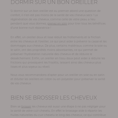
DORMIR SUR UN BON OREILLER
Si dormir sur un bon oreiller est au premier abord une question de
confort, il n’en est pas moins de la santé de vos cheveux secs ! La
régénération de vos cheveux, comme celle de votre peau a lieu
pendant que vous dormez,
prenez en soin
pour tirer tous les bénéfices
d’une bonne nuit réparatrice !
En effet, un oreiller doux et lisse réduit les frottements et la friction
entre les cheveux et l’oreiller, ce qui peut aider à prévenir la casse et les
dommages aux cheveux. De plus, certains matériaux, comme la soie ou
le satin, ont des propriétés moins absorbantes, ce qui permet de
préserver l’hydratation naturelle des cheveux et de réduire le
dessèchement. Enfin, un oreiller en tissu doux peut aider à réduire les
frictions qui provoquent les frisottis, laissant ainsi des cheveux plus
lisses et plus soyeux au réveil.
Nous vous recommandons d’opter pour un oreiller en soie ou en satin
et d’éviter les oreillers en coton ou en polyester pour préserver la santé
de vos cheveux.
BIEN SE BROSSER LES CHEVEUX
Bien se
brosser
les cheveux est aussi une étape à ne pas négliger pour
la santé de votre cuir chevelu. En effet le brossage aide à répartir les
huiles naturelles du cuir chevelu le long des cheveux, ce qui contribue