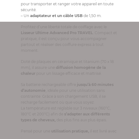
pour transporter et ranger votre appareil en toute
sécurité.
– Un
adaptateur et un câble USB
de 1,50 m.
Profitez d’une liberté totale de coiffage avec le
Lisseur Ultime Advanced Pro TRAVEL
. Compact et
pratique, il est conçu pour vous accompagner
partout et réaliser des coiffure express à tout
moment.
Doté de plaques en céramique et titanium (70 x 18
mm), il assure une
diffusion homogène de la
chaleur
pour un lissage efficace et maîtrisé.
Sa batterie rechargeable offre
jusqu’à 60 minutes
d’autonomie
, idéale pour une utilisation sans
contrainte. Grâce à son chargement USB, il se
recharge facilement où que vous soyez.
La température est réglable sur 3 niveaux (160°C,
180°C et 200°C) afin de
s’adapter aux différents
types de cheveux,
des plus fins aux plus épais.
Pensé pour une
utilisation pratique,
il est livré avec
: