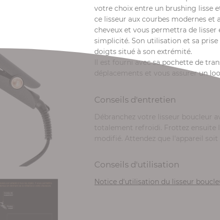
votre choix entre un brushing lisse 
ce lisseur aux courbes modernes et a
cheveux et vous permettra de lisser
simplicité. Son utilisation et sa pris
doigts situé à son extrémité.
Il est fourni avec sa pochette de t
déplacements et vous assurer un look
Conseils d'entretien
Débranchez votre lisseur boucleur ava
totalement refroidi. Frottez ensuite 
modifié. Attendez que l'appareil soi
Conseils d'utilisation
Notice d'utilisation du lisseur boucl