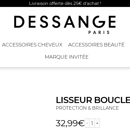
Livraison offerte dès 25€ d'achat !
ACCESSOIRES CHEVEUX
ACCESSOIRES BEAUTÉ
MARQUE INVITÉE
LISSEUR BOUCL
PROTECTION & BRILLANCE
32,99
€
quantité
de