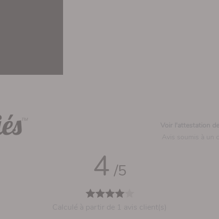
Voir l'attestation d
Avis soumis à un 
4
/5
Calculé à partir de 1 avis client(s)