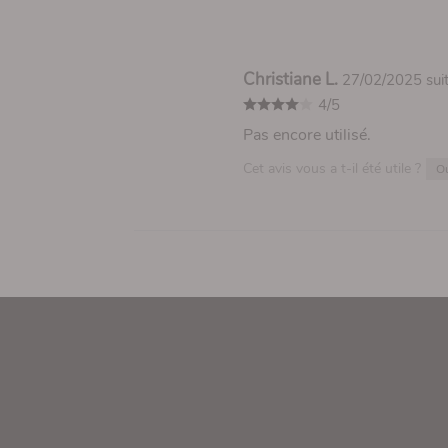
Christiane L.
27/02/2025
su
4/5
Pas encore utilisé.
Cet avis vous a t-il été utile ?
O