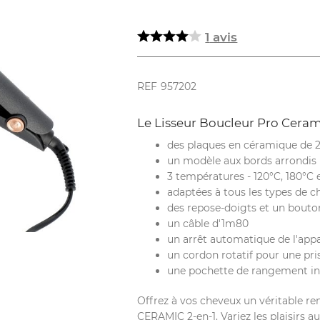
Lisseur
Boucleur
PRO
1
avis
CERAMIC
REF
957202
Le Lisseur Boucleur Pro Cera
des plaques en céramique de 
un modèle aux bords arrondis
3 températures - 120°C, 180°C 
adaptées à tous les types de 
des repose-doigts et un bouton
un câble d'1m80
un arrêt automatique de l'appa
un cordon rotatif pour une pri
une pochette de rangement in
Offrez à vos cheveux un véritable r
CERAMIC 2-en-1. Variez les plaisirs au 