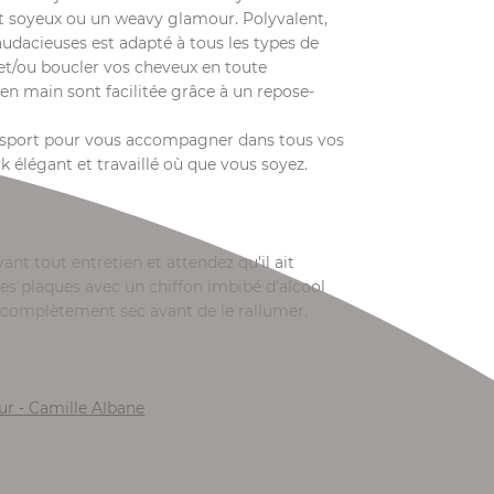
et soyeux ou un weavy glamour. Polyvalent,
udacieuses est adapté à tous les types de
 et/ou boucler vos cheveux en toute
e en main sont facilitée grâce à un repose-
ransport pour vous accompagner dans tous vos
 élégant et travaillé où que vous soyez.
nt tout entretien et attendez qu'il ait
les plaques avec un chiffon imbibé d'alcool
t complètement sec avant de le rallumer.
eur - Camille Albane