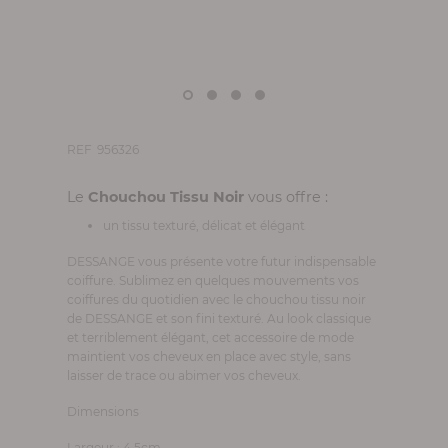
REF
956326
Le
Chouchou Tissu Noir
vous offre :
un tissu texturé, délicat et élégant
DESSANGE vous présente votre futur indispensable
coiffure. Sublimez en quelques mouvements vos
coiffures du quotidien avec le chouchou tissu noir
de DESSANGE et son fini texturé. Au look classique
et terriblement élégant, cet accessoire de mode
maintient vos cheveux en place avec style, sans
laisser de trace ou abimer vos cheveux.
Dimensions
Largeur : 4,5cm