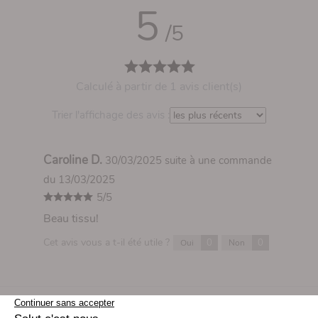
5
/5
Calculé à partir de 1 avis client(s)
Trier l'affichage des avis :
Caroline D.
30/03/2025
suite à une commande
du 13/03/2025
5/5
Beau tissu!
Cet avis vous a t-il été utile ?
0
0
Oui
Non